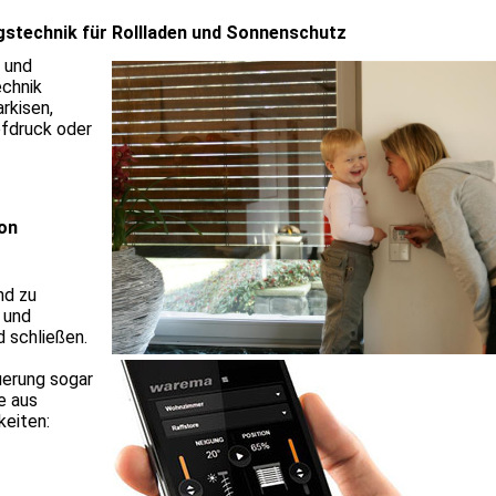
gstechnik für Rollladen und Sonnenschutz
r und
echnik
rkisen,
fdruck oder
ion
nd zu
 und
 schließen.
uerung sogar
e aus
eiten: