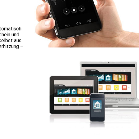
utomatisch
chein und
selbst aus
erhitzung –