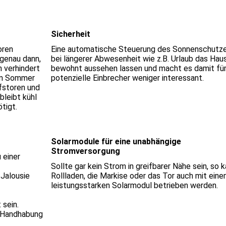
Sicherheit
oren
Eine automatische Steuerung des Sonnenschutz
 genau dann,
bei längerer Abwesenheit wie z.B. Urlaub das Hau
 verhindert
bewohnt aussehen lassen und macht es damit fü
 Im Sommer
potenzielle Einbrecher weniger interessant.
ffstoren und
bleibt kühl
tigt.
Solarmodule für eine unabhängige
Stromversorgung
 einer
Sollte gar kein Strom in greifbarer Nähe sein, so 
 Jalousie
Rollladen, die Markise oder das Tor auch mit ein
leistungsstarken Solarmodul betrieben werden.
 sein.
e Handhabung