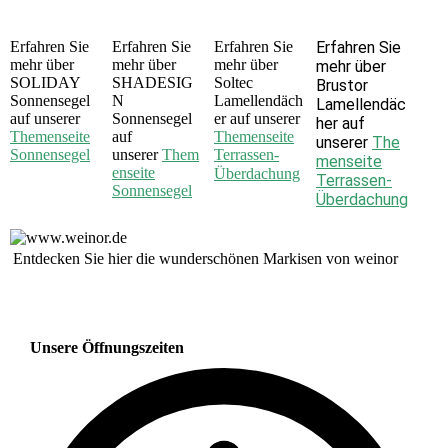
Erfahren Sie
Erfahren Sie
Erfahren Sie
Erfahren Sie
mehr über
mehr
über
mehr über
mehr
über
SOLIDAY
SHADESIG
Soltec
Brustor
Sonnensegel
N
Lamellendäch
Lamellendäc
auf unserer
Sonnensegel
er auf unserer
her auf
Themenseite
auf
Themenseite
unserer
The
Sonnensegel
unserer
Them
Terrassen-
menseite
enseite
Überdachung
Terrassen-
Sonnensegel
Überdachung
Entdecken Sie hier die wun­der­schö­nen Mar­ki­sen von weinor
Unsere Öffnungszeiten