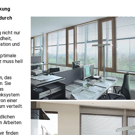
nkung
 durch
 nicht nur
dheit,
vation und
optimale
z muss hell
n, das
n. Sie
as
enksystem
on einer
m verteilt.
dlichen
 Arbeiten.
ir finden