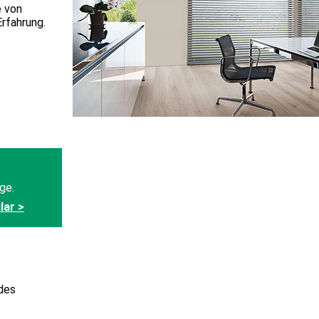
e von
rfahrung.
 des