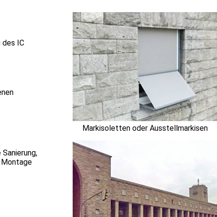
 des IC
enen
Markisoletten oder Ausstellmarkisen
 Sanierung,
ie Montage